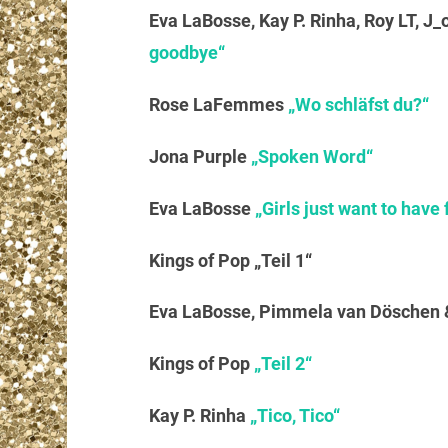
Eva LaBosse, Kay P. Rinha, Roy LT, J_
goodbye“
Rose LaFemmes
„Wo schläfst du?“
Jona Purple
„Spoken Word“
Eva LaBosse
„Girls just want to have 
Kings of Pop „Teil 1“
Eva LaBosse, Pimmela van Döschen &
Kings of Pop
„Teil 2“
Kay P. Rinha
„Tico, Tico“