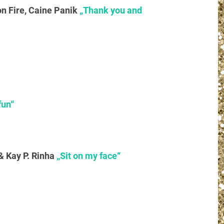
on Fire, Caine Panik
„Thank you and
fun“
 Kay P. Rinha
„Sit on my face“