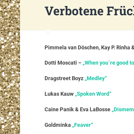
Verbotene Früc
Pimmela van Döschen, Kay P. Rinha 
Dotti Moscati –
„When you´re good to
Dragstreet Boyz
„Medley“
Lukas Kauw
„Spoken Word“
Caine Panik & Eva LaBosse
„Dismem
Goldminka
„Feaver“