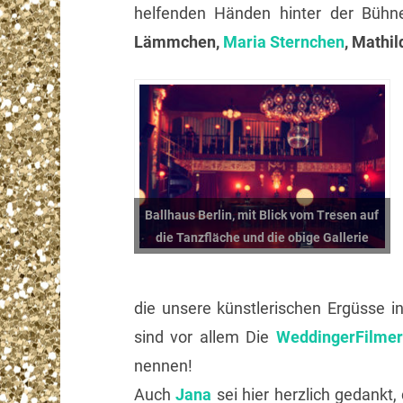
helfenden Händen hinter der Bühn
Lämmchen,
Maria Sternchen
, Mathil
Ballhaus Berlin, mit Blick vom Tresen auf
die Tanzfläche und die obige Gallerie
die unsere künstlerischen Ergüsse in 
sind vor allem Die
WeddingerFilmer
nennen!
Auch
Jana
sei hier herzlich gedankt