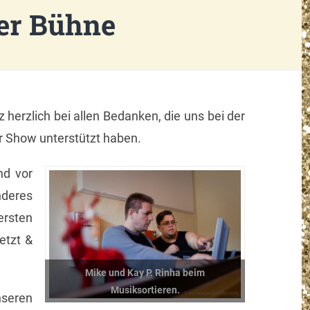
der Bühne
 herzlich bei allen Bedanken, die uns bei der
 Show unterstützt haben.
d vor
nderes
 ersten
etzt &
Mike und Kay P. Rinha beim
Musiksortieren.
nseren