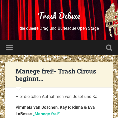
Trash Deluxe
die queere Drag und Burlesque Open Stage
Manege frei!- Trash Circus
beginnt…
Hier die tollen Aufnahmen von Josef und Kai:
Pimmela van Döschen, Kay P. Rinha & Eva
LaBosse
„Manege frei!“