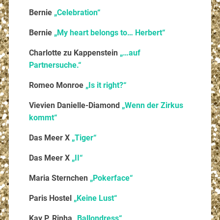
Bernie
„Celebration“
Bernie
„My heart belongs to… Herbert“
Charlotte zu Kappenstein
„…auf
Partnersuche.“
Romeo Monroe
„Is it right?“
Vievien Danielle-Diamond
„Wenn der Zirkus
kommt“
Das Meer X
„Tiger“
Das Meer X
„II“
Maria Sternchen
„Pokerface“
Paris Hostel
„Keine Lust“
Kay P. Rinha
„Ballondress“