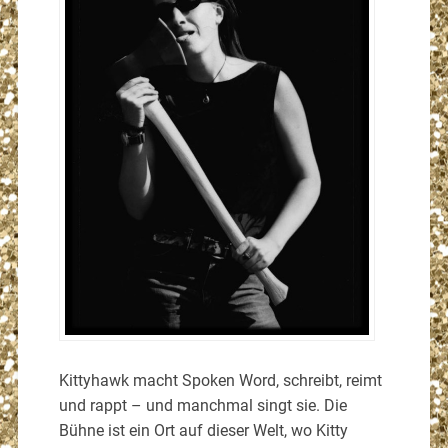
Kittyhawk macht Spoken Word, schreibt, reimt
und rappt – und manchmal singt sie. Die
Bühne ist ein Ort auf dieser Welt, wo Kitty