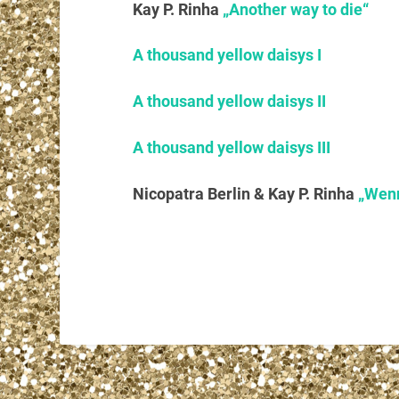
Kay P. Rinha
„Another way to die“
A thousand yellow daisys I
A thousand yellow daisys II
A thousand yellow daisys III
Nicopatra Berlin & Kay P. Rinha
„Wen