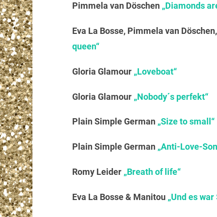
Pimmela van Döschen
„Diamonds are 
Eva La Bosse, Pimmela van Döschen, N
queen“
Gloria Glamour
„Loveboat“
Gloria Glamour
„Nobody´s perfekt“
Plain Simple German
„Size to small“
Plain Simple German
„Anti-Love-So
Romy Leider
„Breath of life“
Eva La Bosse & Manitou
„Und es wa