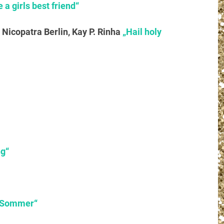
a girls best friend“
icopatra Berlin, Kay P. Rinha
„Hail holy
ng“
r Sommer“