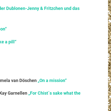
er Dublonen-Jenny & Fritzchen und das
ion“
ke a pill“
immela van Döschen
„On a mission“
 Kay Garnellen
„For Chist´s sake what the