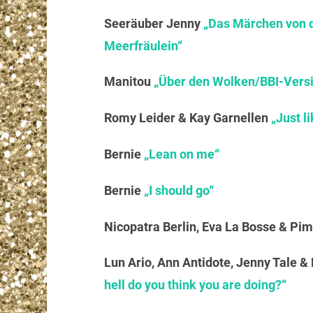
Seeräuber J
enny
„Das Märchen von d
Meerfräulein“
Manitou
„Über den Wolken/BBI-Vers
Romy Leider & Kay Garnellen
„Just li
Bernie
„Lean on me“
Bernie
„I should go“
Nicopatra Berlin, Eva La Bosse & P
Lun Ario, Ann Antidote, Jenny Tale &
hell do you think you are doing?“